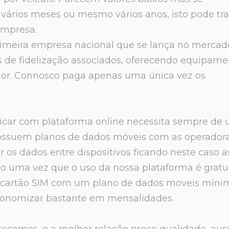
r vários meses ou mesmo vários anos, isto pode tr
empresa.
primeira empresa nacional que se lança no merca
s de fidelização associados, oferecendo equipame
dor. Connosco paga apenas uma única vez os
car com plataforma online necessita sempre de
possuem planos de dados móveis com as operadora
ar os dados entre dispositivos ficando neste caso a
o uma vez que o uso da nossa plataforma é gratui
 cartão SIM com um plano de dados moveis míni
onomizar bastante em mensalidades.
erecemos, e a melhor relação preço qualidade, aus