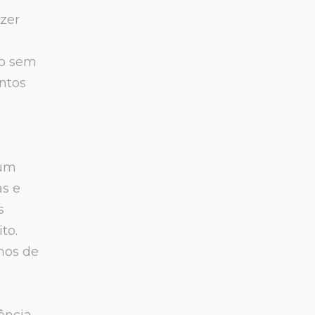
azer
do sem
ntos
 um
s e
s
to.
mos de
ência