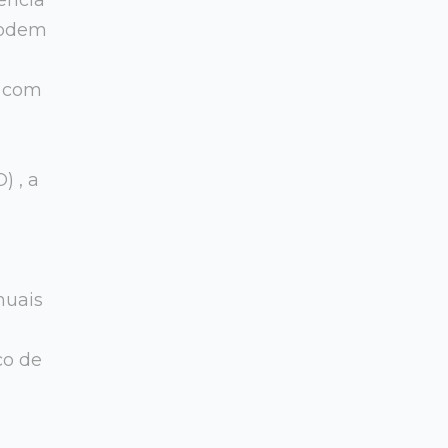
 podem
A com
) , a
nuais
ço de