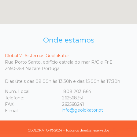
Onde estamos
Global 7 -Sistemas Geolokator
Rua Porto Santo, edifício estrela do mar R/C e Fr.E
2450-259 Nazaré Portugal
Dias úteis das 08:00h às 13:30h e das 15:00h às 17:30h
Num. Local:
808 203 864
Telefone:
262568351
FAX:
262568241
info@geolokator.pt
E-mail:
GEOLOKATOR© 2024 - Todos os direitos reservados