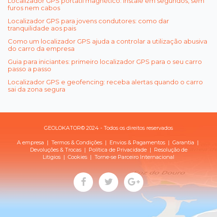
Localizador GPS portátil magnético: instale em segundos, sem
furos nem cabos
Localizador GPS para jovens condutores: como dar
tranquilidade aos pais
Como um localizador GPS ajuda a controlar a utilização abusiva
do carro da empresa
Guia para iniciantes: primeiro localizador GPS para o seu carro
passo a passo
Localizador GPS e geofencing: receba alertas quando o carro
sai da zona segura
GEOLOKATOR© 2024 - Todos os direitos reservados
A empresa
|
Termos & Condições
|
Envios & Pagamentos
|
Garantia
|
Devoluções & Trocas
| Política de
Privacidade
|
Resolução de
Litigios
|
Cookies
|
Torne-se Parceiro Internacional