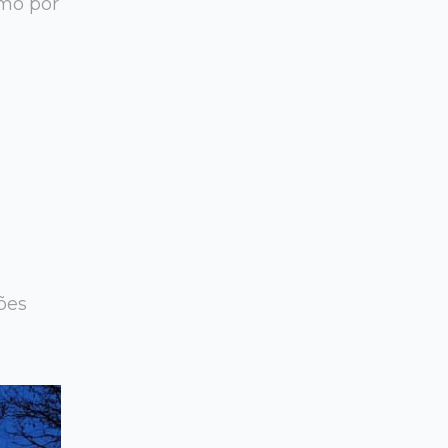
omo por
ões