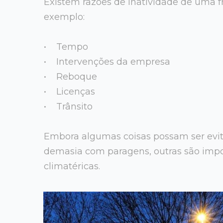
Existem razões de inatividade de uma
exemplo:
• Tempo
• Intervenções da empresa
• Reboque
• Licenças
• Trânsito
Embora algumas coisas possam ser evi
demasia com paragens, outras são impos
climatéricas.