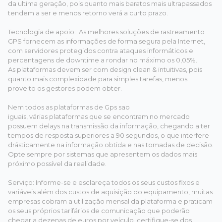
da ultima geração, pois quanto mais baratos mais ultrapassados
tendem a ser e menos retorno verá a curto prazo.
Tecnologia de apoio: As melhores soluções de rastreamento
GPS fornecem as informações de forma segura pela Internet,
com servidores protegidos contra ataques informáticos e
percentagens de downtime a rondar no máximo os 0,05%.
As plataformas devem ser com design clean & intuitivas, pois
quanto mais complexidade para simples tarefas, menos
proveito os gestores podem obter.
Nem todos as plataformas de Gps sao
iguais, várias plataformas que se encontram no mercado
possuem delays na transmissão da informação, chegando a ter
tempos de resposta superiores a 90 segundos, o que interfere
drásticamente na informação obtida e nas tomadas de decisão.
Opte sempre por sistemas que apresentem os dados mais
próximo possível da realidade.
Serviço: Informe-se e esclareça todos os seus custos fixos e
variáveis além dos custos de aquisição do equipamento, muitas
empresas cobram a utilização mensal da plataforma e praticam
os seus próprios tarifários de comunicação que poderão
chegar a dezenas de euros por veículo, certifique-se dos