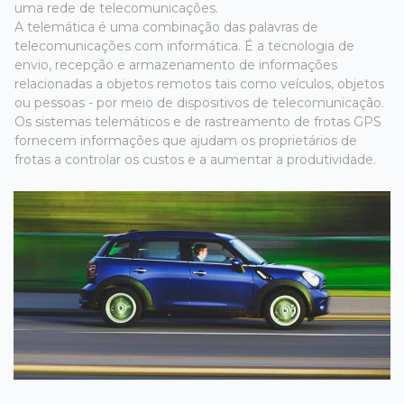
uma rede de telecomunicações.
A telemática é uma combinação das palavras de
telecomunicações com informática. É a tecnologia de
envio, recepção e armazenamento de informações
relacionadas a objetos remotos tais como veículos, objetos
ou pessoas - por meio de dispositivos de telecomunicação.
Os sistemas telemáticos e de rastreamento de frotas GPS
fornecem informações que ajudam os proprietários de
frotas a controlar os custos e a aumentar a produtividade.