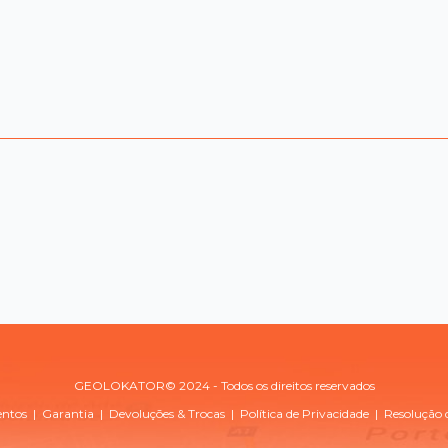
GEOLOKATOR© 2024 - Todos os direitos reservados
entos
|
Garantia
|
Devoluções & Trocas
| Política de
Privacidade
|
Resolução d