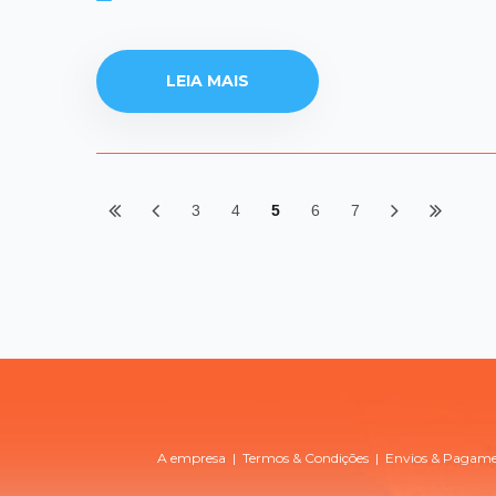
LEIA MAIS
3
4
5
6
7
A empresa
|
Termos & Condições
|
Envios & Pagam