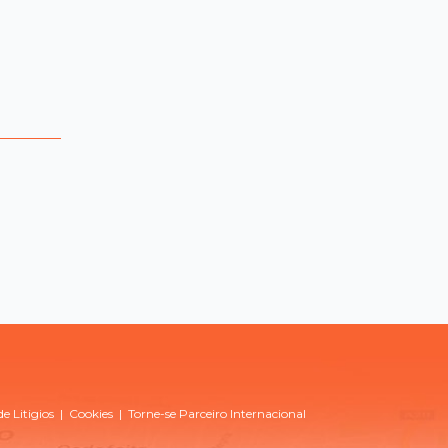
e Litigios
|
Cookies
|
Torne-se Parceiro Internacional