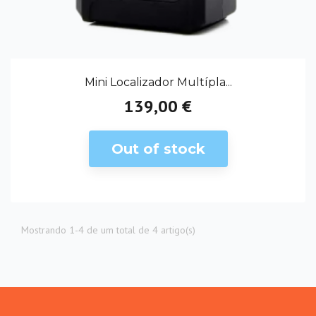
Mini Localizador Multípla...
139,00 €
Preço
Out of stock
Mostrando 1-4 de um total de 4 artigo(s)