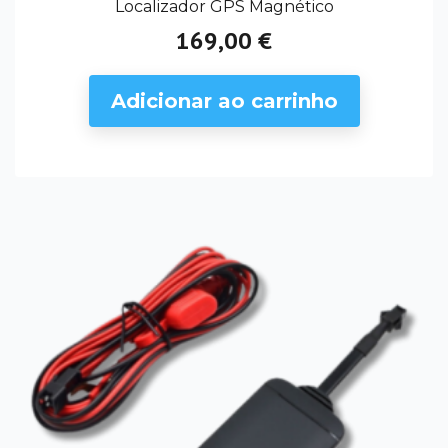
Localizador GPS Magnético
169,00 €
Preço
Adicionar ao carrinho