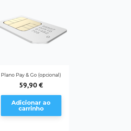
Plano Pay & Go (opcional)
59,90 €
Preço
Adicionar ao
carrinho