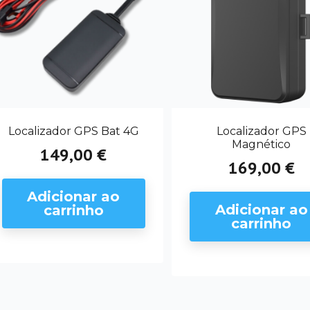
Localizador GPS Bat 4G
Localizador GPS
Magnético
149,00 €
Preço
169,00 €
Preço
Adicionar ao
Adicionar ao
carrinho
carrinho