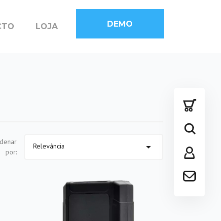
DEMO
CTO
LOJA
denar

Relevância
por: