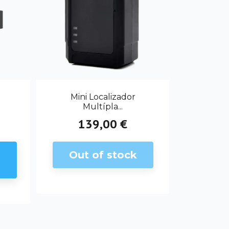
Mini Localizador
Multípla...
139,00 €
Preço
Out of stock