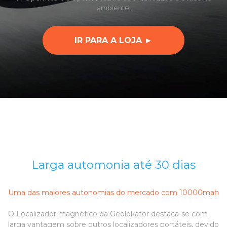
ambiente.
IR PARA A LOJA ►
Larga automonia até 30 dias
Uma das maiores autonomias do mercado com 10000mah
O Localizador magnético da Geolokator destaca-se com
larga vantagem sobre outros localizadores portáteis, devido