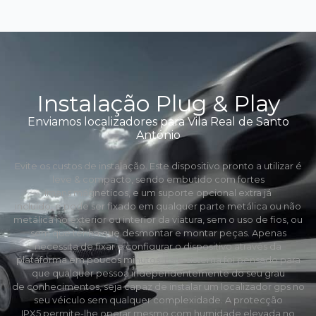
Instalação Plug & Play
Enviamos localizadores para Vila Real de Santo
António
Evite os custos de instalação. Este dispositivo pronto a utilizar é
leve & compacto, sendo embutido com fortes
ímans mágneticos, e um suporte opcional extra já
incluído, e pode ser fixado em qualquer parte metálica ou não
metálica no exterior ou interior da viatura, sem o uso de fios, ou
sem que tenha que desmontar e montar peças. Apenas
necessita de fixar e configurar o dispositivo através da
plataforma em poucos minutos. Este sistema foi pensado para
que qualquer pessoa independentemente do seu grau
de conhecimentos, seja capaz de instalar um localizador gps no
seu véiculo sem qualquer complexidade. A protecção
IPX5 permite-lhe operar mesmo com humidade elevada no