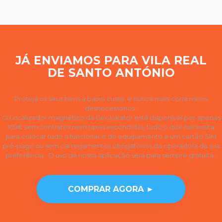
JÁ ENVIAMOS PARA VILA REAL
DE SANTO ANTÓNIO
Proteja os seus bens a baixo custo, e nunca mais corra riscos
desnecessários.
O Localizador magnético da Geolokator está disponível por apenas
169€ sem contratos nem taxas escondidas, tudo o que necessita
para colocar tudo a funcionar é do equipamento e um cartão SIM
pré-pago ou sem carregamentos obrigatórios da operadora da sua
preferência. O uso da nossa aplicação será para sempre gratuita.
COMPRAR AGORA ►