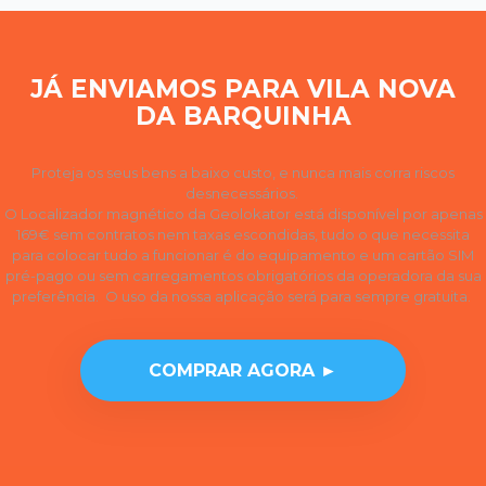
JÁ ENVIAMOS PARA VILA NOVA
DA BARQUINHA
Proteja os seus bens a baixo custo, e nunca mais corra riscos
desnecessários.
O Localizador magnético da Geolokator está disponível por apenas
169€ sem contratos nem taxas escondidas, tudo o que necessita
para colocar tudo a funcionar é do equipamento e um cartão SIM
pré-pago ou sem carregamentos obrigatórios da operadora da sua
preferência. O uso da nossa aplicação será para sempre gratuita.
COMPRAR AGORA ►