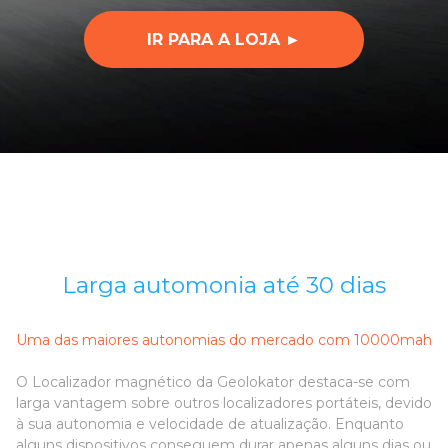
IR PARA A LOJA ►
Larga automonia até 30 dias
Uma das maiores autonomias do mercado com 10000mah
O Localizador magnético da Geolokator destaca-se com
larga vantagem sobre outros localizadores portáteis, devido
à sua autonomia e velocidade de atualização. Enquanto
alguns dispositivos conseguem durar apenas alguns dias ou