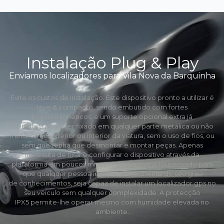
Instalação Plug & Play
Enviamos localizadores para Vila Nova da Barquinha
Evite os custos de instalação. Este dispositivo pronto a utilizar é
leve & compacto, sendo embutido com fortes
ímans mágneticos, e um suporte opcional extra já
incluído, e pode ser fixado em qualquer parte metálica ou não
metálica no exterior ou interior da viatura, sem o uso de fios, ou
sem que tenha que desmontar e montar peças. Apenas
necessita de fixar e configurar o dispositivo através da
plataforma em poucos minutos. Este sistema foi pensado para
que qualquer pessoa independentemente do seu grau
de conhecimentos, seja capaz de instalar um localizador gps no
seu véiculo sem qualquer complexidade. A protecção
IPX5 permite-lhe operar mesmo com humidade elevada no
ambiente.