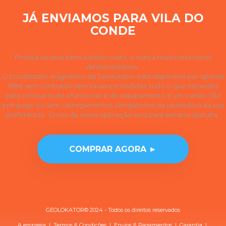
JÁ ENVIAMOS PARA VILA DO
CONDE
Proteja os seus bens a baixo custo, e nunca mais corra riscos
desnecessários.
O Localizador magnético da Geolokator está disponível por apenas
169€ sem contratos nem taxas escondidas, tudo o que necessita
para colocar tudo a funcionar é do equipamento e um cartão SIM
pré-pago ou sem carregamentos obrigatórios da operadora da sua
preferência. O uso da nossa aplicação será para sempre gratuita.
COMPRAR AGORA ►
GEOLOKATOR© 2024 - Todos os direitos reservados
A empresa
|
Termos & Condições
|
Envios & Pagamentos
|
Garantia
|