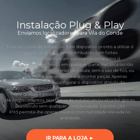
Instalação Plug & Play
Enviamos localizadores para Vila do Conde
Evite os custos de instalação. Este dispositivo pronto a utilizar é
leve & compacto, sendo embutido com fortes
ímans mágneticos, e um suporte opcional extra já
incluído, e pode ser fixado em qualquer parte metálica ou não
metálica no exterior ou interior da viatura, sem o uso de fios, ou
sem que tenha que desmontar e montar peças. Apenas
necessita de fixar e configurar o dispositivo através da
plataforma em poucos minutos. Este sistema foi pensado para
que qualquer pessoa independentemente do seu grau
de conhecimentos, seja capaz de instalar um localizador gps no
seu véiculo sem qualquer complexidade. A protecção
IPX5 permite-lhe operar mesmo com humidade elevada no
ambiente.
IR PARA A LOJA ►