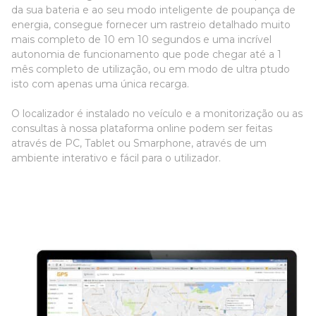
da sua bateria e ao seu modo inteligente de poupança de
energia, consegue fornecer um rastreio detalhado muito
mais completo de 10 em 10 segundos e uma incrível
autonomia de funcionamento que pode chegar até a 1
mês completo de utilização, ou em modo de ultra ptudo
isto com apenas uma única recarga.
O localizador é instalado no veículo e a monitorização ou as
consultas à nossa plataforma online podem ser feitas
através de PC, Tablet ou Smarphone, através de um
ambiente interativo e fácil para o utilizador.