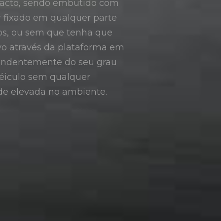
ompacto, sendo embutido com
r fixado em qualquer parte
fios, ou sem que tenha que
ivo através da plataforma em
pendentemente do seu grau
véiculo sem qualquer
e elevada no ambiente.