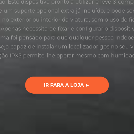
ção. Este dispositivo pronto a utilizar é leve & c
e um suporte opcional extra já incluído, e pode se
no exterior ou interior da viatura, sem o uso de 
penas necessita de fixar e configurar o disposit
tema foi pensado para que qualquer pessoa inde
eja capaz de instalar um localizador gps no seu 
cção IPX5 permite-lhe operar mesmo com humidad
IR PARA A LOJA ►