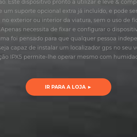
ção. Este dispositivo pronto a utilizar é leve & c
e um suporte opcional extra já incluído, e pode se
no exterior ou interior da viatura, sem o uso de 
penas necessita de fixar e configurar o disposit
tema foi pensado para que qualquer pessoa inde
eja capaz de instalar um localizador gps no seu 
cção IPX5 permite-lhe operar mesmo com humidad
IR PARA A LOJA ►