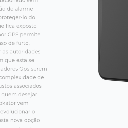
stacionado sem
ção de alarme
proteger-lo do
e fica exposto.
 por GPS permite
so de furto,
 as autoridades
em que esta se
izadores Gps serem
 complexidade de
custos associados
a quem desejar
olokator vem
revolucionar o
sta nova opção