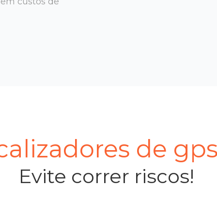
sem custos de
alizadores de gp
Evite correr riscos!