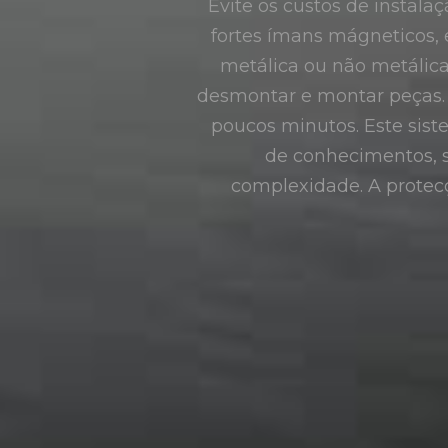
Evite os custos de instala
fortes ímans mágneticos, 
metálica ou não metálica 
desmontar e montar peças. A
poucos minutos. Este sis
de conhecimentos, s
complexidade. A prote