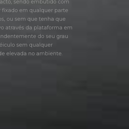
ompacto, sendo embutido com
r fixado em qualquer parte
fios, ou sem que tenha que
ivo através da plataforma em
pendentemente do seu grau
véiculo sem qualquer
e elevada no ambiente.