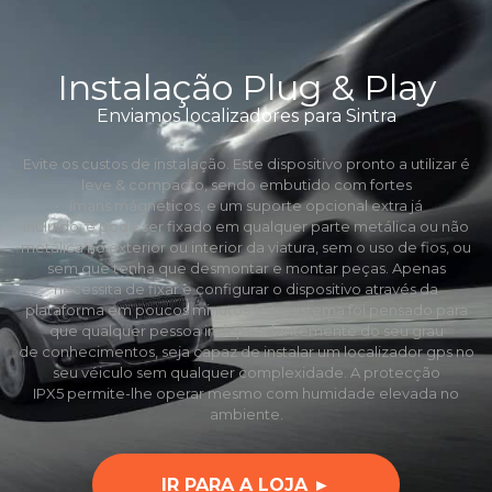
Instalação Plug & Play
Enviamos localizadores para Sintra
Evite os custos de instalação. Este dispositivo pronto a utilizar é
leve & compacto, sendo embutido com fortes
ímans mágneticos, e um suporte opcional extra já
incluído, e pode ser fixado em qualquer parte metálica ou não
metálica no exterior ou interior da viatura, sem o uso de fios, ou
sem que tenha que desmontar e montar peças. Apenas
necessita de fixar e configurar o dispositivo através da
plataforma em poucos minutos. Este sistema foi pensado para
que qualquer pessoa independentemente do seu grau
de conhecimentos, seja capaz de instalar um localizador gps no
seu véiculo sem qualquer complexidade. A protecção
IPX5 permite-lhe operar mesmo com humidade elevada no
ambiente.
IR PARA A LOJA ►