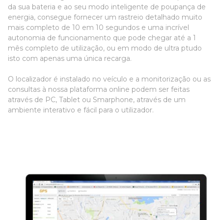
da sua bateria e ao seu modo inteligente de poupança de
energia, consegue fornecer um rastreio detalhado muito
mais completo de 10 em 10 segundos e uma incrível
autonomia de funcionamento que pode chegar até a 1
mês completo de utilização, ou em modo de ultra ptudo
isto com apenas uma única recarga.
O localizador é instalado no veículo e a monitorização ou as
consultas à nossa plataforma online podem ser feitas
através de PC, Tablet ou Smarphone, através de um
ambiente interativo e fácil para o utilizador.