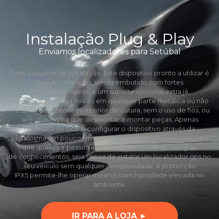
Instalação Plug & Play
Enviamos localizadores para Setúbal
Evite os custos de instalação. Este dispositivo pronto a utilizar é
leve & compacto, sendo embutido com fortes
ímans mágneticos, e um suporte opcional extra já
incluído, e pode ser fixado em qualquer parte metálica ou não
metálica no exterior ou interior da viatura, sem o uso de fios, ou
sem que tenha que desmontar e montar peças. Apenas
necessita de fixar e configurar o dispositivo através da
plataforma em poucos minutos. Este sistema foi pensado para
que qualquer pessoa independentemente do seu grau
de conhecimentos, seja capaz de instalar um localizador gps no
seu véiculo sem qualquer complexidade. A protecção
IPX5 permite-lhe operar mesmo com humidade elevada no
ambiente.
IR PARA A LOJA ►