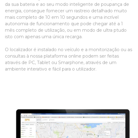
da sua bateria e ao seu modo inteligente de poupança de
energia, consegue fornecer um rastreio detalhado muito
mais completo de 10 em 10 segundos e uma incrível
autonomia de funcionamento que pode chegar até a 1
mês completo de utilização, ou em modo de ultra ptudo
isto com apenas uma única recarga.
O localizador é instalado no veículo e a monitorização ou as
consultas à nossa plataforma online podem ser feitas
através de PC, Tablet ou Smarphone, através de um
ambiente interativo e fácil para o utilizador.