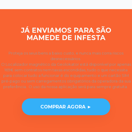
JÁ ENVIAMOS PARA SÃO
MAMEDE DE INFESTA
Proteja os seus bens a baixo custo, e nunca mais corra riscos
desnecessários.
O Localizador magnético da Geolokator está disponível por apenas
169€ sem contratos nem taxas escondidas, tudo o que necessita
para colocar tudo a funcionar é do equipamento e um cartão SIM
pré-pago ou sem carregamentos obrigatórios da operadora da sua
preferência. O uso da nossa aplicação será para sempre gratuita.
COMPRAR AGORA ►