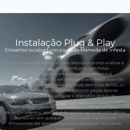
Instalação Plug & Play
Enviamos localizadores para São Mamede de Infesta
Evite os custos de instalação. Este dispositivo pronto a utilizar é
leve & compacto, sendo embutido com fortes
ímans mágneticos, e um suporte opcional extra já
incluído, e pode ser fixado em qualquer parte metálica ou não
metálica no exterior ou interior da viatura, sem o uso de fios, ou
sem que tenha que desmontar e montar peças. Apenas
necessita de fixar e configurar o dispositivo através da
plataforma em poucos minutos. Este sistema foi pensado para
que qualquer pessoa independentemente do seu grau
de conhecimentos, seja capaz de instalar um localizador gps no
seu véiculo sem qualquer complexidade. A protecção
IPX5 permite-lhe operar mesmo com humidade elevada no
ambiente.