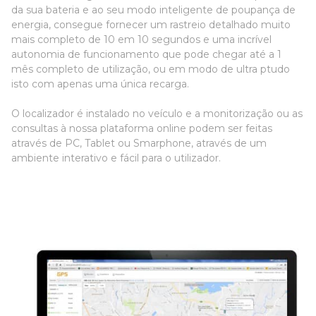
da sua bateria e ao seu modo inteligente de poupança de
energia, consegue fornecer um rastreio detalhado muito
mais completo de 10 em 10 segundos e uma incrível
autonomia de funcionamento que pode chegar até a 1
mês completo de utilização, ou em modo de ultra ptudo
isto com apenas uma única recarga.
O localizador é instalado no veículo e a monitorização ou as
consultas à nossa plataforma online podem ser feitas
através de PC, Tablet ou Smarphone, através de um
ambiente interativo e fácil para o utilizador.