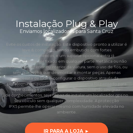
Instalação Plug & Play
Enviamos localizadores para Santa Cruz
Evite os custos de instalação. Este dispositivo pronto a utilizar é
leve & compacto, sendo embutido com fortes
ímans mágneticos, e um suporte opcional extra já
incluído, e pode ser fixado em qualquer parte metálica ou não
metálica no exterior ou interior da viatura, sem o uso de fios, ou
sem que tenha que desmontar e montar peças. Apenas
necessita de fixar e configurar o dispositivo através da
plataforma em poucos minutos. Este sistema foi pensado para
que qualquer pessoa independentemente do seu grau
de conhecimentos, seja capaz de instalar um localizador gps no
seu véiculo sem qualquer complexidade. A protecção
IPX5 permite-lhe operar mesmo com humidade elevada no
ambiente.
IR PARA A LOJA ►