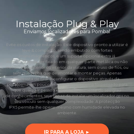
Instalação Plug & Play
Enviamos localizadores para Pombal
Evite os custos de instalação. Este dispositivo pronto a utilizar é
leve & compacto, sendo embutido com fortes
ímans mágneticos, e um suporte opcional extra já
incluído, e pode ser fixado em qualquer parte metálica ou não
metálica no exterior ou interior da viatura, sem o uso de fios, ou
sem que tenha que desmontar e montar peças. Apenas
necessita de fixar e configurar o dispositivo através da
plataforma em poucos minutos. Este sistema foi pensado para
que qualquer pessoa independentemente do seu grau
de conhecimentos, seja capaz de instalar um localizador gps no
seu véiculo sem qualquer complexidade. A protecção
IPX5 permite-lhe operar mesmo com humidade elevada no
ambiente.
IR PARA A LOJA ►