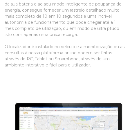
da sua bateria e ao seu modo inteligente de poupança de
energia, consegue fornecer um rastreio detalhado muito
mais completo de 10 em 10 segundos e uma incrível
autonomia de funcionamento que pode chegar até a 1
mês completo de utilização, ou em modo de ultra ptudo
isto com apenas uma única recarga.
O localizador é instalado no veículo e a monitorização ou as
consultas à nossa plataforma online podem ser feitas
através de PC, Tablet ou Smarphone, através de um
ambiente interativo e fácil para o utilizador.