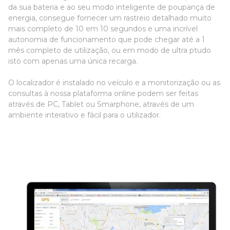
da sua bateria e ao seu modo inteligente de poupança de
energia, consegue fornecer um rastreio detalhado muito
mais completo de 10 em 10 segundos e uma incrível
autonomia de funcionamento que pode chegar até a 1
mês completo de utilização, ou em modo de ultra ptudo
isto com apenas uma única recarga.
O localizador é instalado no veículo e a monitorização ou as
consultas à nossa plataforma online podem ser feitas
através de PC, Tablet ou Smarphone, através de um
ambiente interativo e fácil para o utilizador.