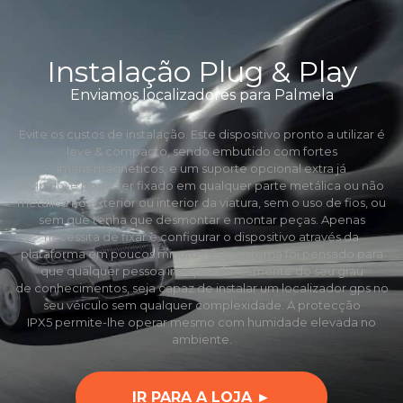
Instalação Plug & Play
Enviamos localizadores para Palmela
Evite os custos de instalação. Este dispositivo pronto a utilizar é
leve & compacto, sendo embutido com fortes
ímans mágneticos, e um suporte opcional extra já
incluído, e pode ser fixado em qualquer parte metálica ou não
metálica no exterior ou interior da viatura, sem o uso de fios, ou
sem que tenha que desmontar e montar peças. Apenas
necessita de fixar e configurar o dispositivo através da
plataforma em poucos minutos. Este sistema foi pensado para
que qualquer pessoa independentemente do seu grau
de conhecimentos, seja capaz de instalar um localizador gps no
seu véiculo sem qualquer complexidade. A protecção
IPX5 permite-lhe operar mesmo com humidade elevada no
ambiente.
IR PARA A LOJA ►