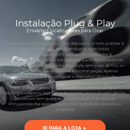
Instalação Plug & Play
Enviamos localizadores para Ovar
Evite os custos de instalação. Este dispositivo pronto a utilizar é
leve & compacto, sendo embutido com fortes
ímans mágneticos, e um suporte opcional extra já
incluído, e pode ser fixado em qualquer parte metálica ou não
metálica no exterior ou interior da viatura, sem o uso de fios, ou
sem que tenha que desmontar e montar peças. Apenas
necessita de fixar e configurar o dispositivo através da
plataforma em poucos minutos. Este sistema foi pensado para
que qualquer pessoa independentemente do seu grau
de conhecimentos, seja capaz de instalar um localizador gps no
seu véiculo sem qualquer complexidade. A protecção
IPX5 permite-lhe operar mesmo com humidade elevada no
ambiente.
IR PARA A LOJA ►