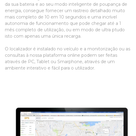
da sua bateria e ao seu modo inteligente de poupança de
energia, consegue fornecer um rastreio detalhado muito
mais completo de 10 em 10 segundos e uma incrível
autonomia de funcionamento que pode chegar até a 1
mês completo de utilização, ou em modo de ultra ptudo
isto com apenas uma única recarga.
O localizador é instalado no veículo e a monitorização ou as
consultas à nossa plataforma online podem ser feitas
através de PC, Tablet ou Smarphone, através de um
ambiente interativo e fácil para o utilizador.