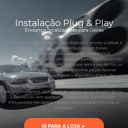
Instalação Plug & Play
Enviamos localizadores para Oeiras
Evite os custos de instalação. Este dispositivo pronto a utilizar é
leve & compacto, sendo embutido com fortes
ímans mágneticos, e um suporte opcional extra já
incluído, e pode ser fixado em qualquer parte metálica ou não
metálica no exterior ou interior da viatura, sem o uso de fios, ou
sem que tenha que desmontar e montar peças. Apenas
necessita de fixar e configurar o dispositivo através da
plataforma em poucos minutos. Este sistema foi pensado para
que qualquer pessoa independentemente do seu grau
de conhecimentos, seja capaz de instalar um localizador gps no
seu véiculo sem qualquer complexidade. A protecção
IPX5 permite-lhe operar mesmo com humidade elevada no
ambiente.
IR PARA A LOJA ►