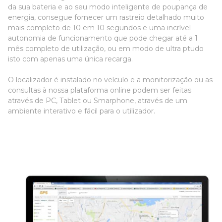
da sua bateria e ao seu modo inteligente de poupança de
energia, consegue fornecer um rastreio detalhado muito
mais completo de 10 em 10 segundos e uma incrível
autonomia de funcionamento que pode chegar até a 1
mês completo de utilização, ou em modo de ultra ptudo
isto com apenas uma única recarga.
O localizador é instalado no veículo e a monitorização ou as
consultas à nossa plataforma online podem ser feitas
através de PC, Tablet ou Smarphone, através de um
ambiente interativo e fácil para o utilizador.