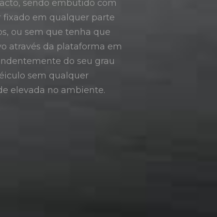
ompacto, sendo embutido com
r fixado em qualquer parte
fios, ou sem que tenha que
ivo através da plataforma em
pendentemente do seu grau
véiculo sem qualquer
e elevada no ambiente.