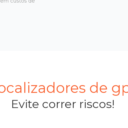
sem custos de
calizadores de g
Evite correr riscos!