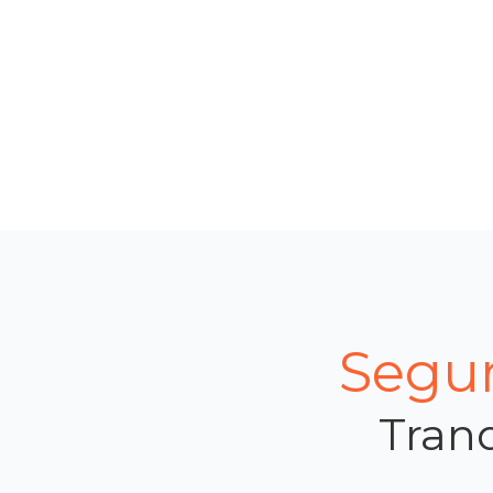
Segur
Tranq