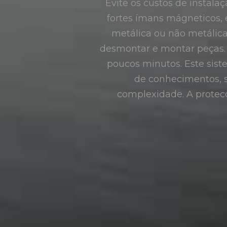
Evite os custos de instala
fortes ímans mágneticos, 
metálica ou não metálica 
desmontar e montar peças. A
poucos minutos. Este sis
de conhecimentos, s
complexidade. A prote