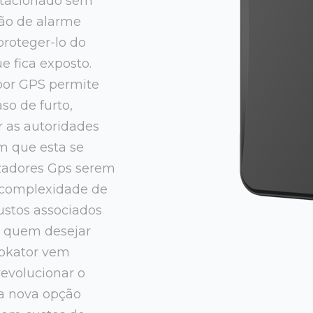
stacionado sem
ção de alarme
proteger-lo do
e fica exposto.
 por GPS permite
so de furto,
 as autoridades
em que esta se
izadores Gps serem
 complexidade de
custos associados
a quem desejar
olokator vem
revolucionar o
a nova opção