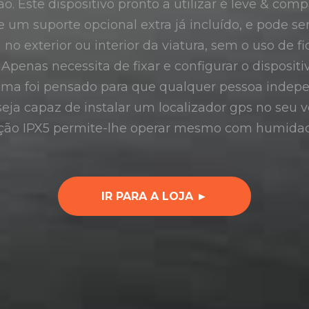
ção. Este dispositivo pronto a utilizar é leve & c
e um suporte opcional extra já incluído, e pode se
no exterior ou interior da viatura, sem o uso de 
penas necessita de fixar e configurar o disposit
tema foi pensado para que qualquer pessoa inde
eja capaz de instalar um localizador gps no seu 
cção IPX5 permite-lhe operar mesmo com humidad
IR PARA A LOJA ►