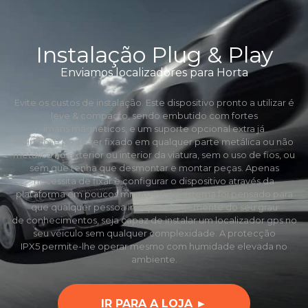
Instalação Plug & Play
Enviamos localizadores para Horta
Evite os custos de instalação. Este dispositivo pronto a utilizar é
leve & compacto, sendo embutido com fortes
ímans mágneticos, e um suporte opcional extra já
incluído, e pode ser fixado em qualquer parte metálica ou não
metálica no exterior ou interior da viatura, sem o uso de fios, ou
sem que tenha que desmontar e montar peças. Apenas
necessita de fixar e configurar o dispositivo através da
plataforma em poucos minutos. Este sistema foi pensado para
que qualquer pessoa independentemente do seu grau
de conhecimentos, seja capaz de instalar um localizador gps no
seu véiculo sem qualquer complexidade. A protecção
IPX5 permite-lhe operar mesmo com humidade elevada no
ambiente.
IR PARA A LOJA ►