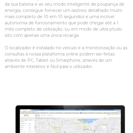
da sua bateria e ao seu modo inteligente de poupança de
energia, consegue fornecer um rastreio detalhado muito
mais completo de 10 em 10 segundos e uma incrível
autonomia de funcionamento que pode chegar até a 1
mês completo de utilização, ou em modo de ultra ptudo
isto com apenas uma única recarga.
O localizador é instalado no veículo e a monitorização ou as
consultas à nossa plataforma online podem ser feitas
através de PC, Tablet ou Smarphone, através de um
ambiente interativo e fácil para o utilizador.