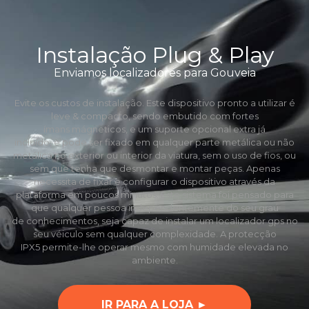
Instalação Plug & Play
Enviamos localizadores para Gouveia
Evite os custos de instalação. Este dispositivo pronto a utilizar é
leve & compacto, sendo embutido com fortes
ímans mágneticos, e um suporte opcional extra já
incluído, e pode ser fixado em qualquer parte metálica ou não
metálica no exterior ou interior da viatura, sem o uso de fios, ou
sem que tenha que desmontar e montar peças. Apenas
necessita de fixar e configurar o dispositivo através da
plataforma em poucos minutos. Este sistema foi pensado para
que qualquer pessoa independentemente do seu grau
de conhecimentos, seja capaz de instalar um localizador gps no
seu véiculo sem qualquer complexidade. A protecção
IPX5 permite-lhe operar mesmo com humidade elevada no
ambiente.
IR PARA A LOJA ►