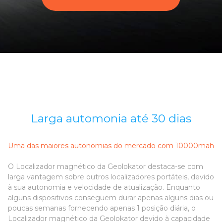
Larga automonia até 30 dias
Uma das maiores autonomias do mercado com 10000mah
O Localizador magnético da Geolokator destaca-se com
larga vantagem sobre outros localizadores portáteis, devido
à sua autonomia e velocidade de atualização. Enquanto
alguns dispositivos conseguem durar apenas alguns dias ou
poucas semanas fornecendo apenas 1 posição diária, o
Localizador magnético da Geolokator devido à capacidade