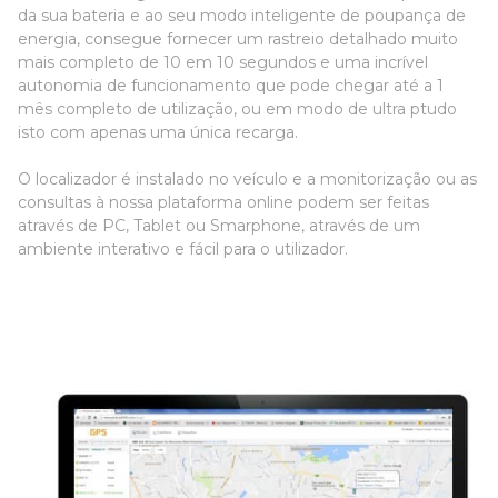
da sua bateria e ao seu modo inteligente de poupança de
energia, consegue fornecer um rastreio detalhado muito
mais completo de 10 em 10 segundos e uma incrível
autonomia de funcionamento que pode chegar até a 1
mês completo de utilização, ou em modo de ultra ptudo
isto com apenas uma única recarga.
O localizador é instalado no veículo e a monitorização ou as
consultas à nossa plataforma online podem ser feitas
através de PC, Tablet ou Smarphone, através de um
ambiente interativo e fácil para o utilizador.