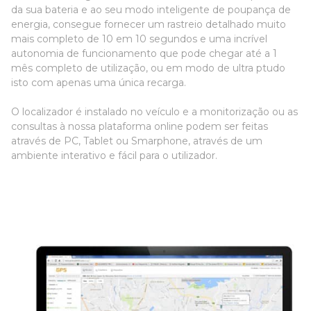
da sua bateria e ao seu modo inteligente de poupança de
energia, consegue fornecer um rastreio detalhado muito
mais completo de 10 em 10 segundos e uma incrível
autonomia de funcionamento que pode chegar até a 1
mês completo de utilização, ou em modo de ultra ptudo
isto com apenas uma única recarga.
O localizador é instalado no veículo e a monitorização ou as
consultas à nossa plataforma online podem ser feitas
através de PC, Tablet ou Smarphone, através de um
ambiente interativo e fácil para o utilizador.