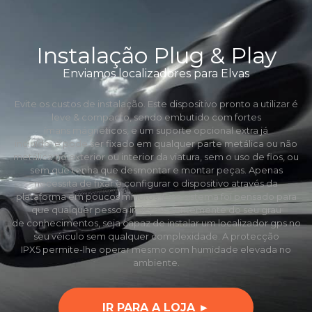
Instalação Plug & Play
Enviamos localizadores para Elvas
Evite os custos de instalação. Este dispositivo pronto a utilizar é
leve & compacto, sendo embutido com fortes
ímans mágneticos, e um suporte opcional extra já
incluído, e pode ser fixado em qualquer parte metálica ou não
metálica no exterior ou interior da viatura, sem o uso de fios, ou
sem que tenha que desmontar e montar peças. Apenas
necessita de fixar e configurar o dispositivo através da
plataforma em poucos minutos. Este sistema foi pensado para
que qualquer pessoa independentemente do seu grau
de conhecimentos, seja capaz de instalar um localizador gps no
seu véiculo sem qualquer complexidade. A protecção
IPX5 permite-lhe operar mesmo com humidade elevada no
ambiente.
IR PARA A LOJA ►