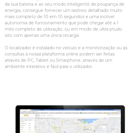
da sua bateria e ao seu modo inteligente de poupança de
energia, consegue fornecer um rastreio detalhado muito
mais completo de 10 em 10 segundos e uma incrível
autonomia de funcionamento que pode chegar até a 1
mês completo de utilização, ou em modo de ultra ptudo
isto com apenas uma única recarga.
O localizador é instalado no veículo e a monitorização ou as
consultas à nossa plataforma online podem ser feitas
através de PC, Tablet ou Smarphone, através de um
ambiente interativo e fácil para o utilizador.