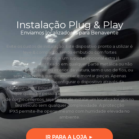
Instalação Plug & Play
Enviamos localizadores para Benavente
Evite os custos de instalação. Este dispositivo pronto a utilizar é
leve & compacto, sendo embutido com fortes
ímans mágneticos, e um suporte opcional extra já
incluído, e pode ser fixado em qualquer parte metálica ou não
metálica no exterior ou interior da viatura, sem o uso de fios, ou
sem que tenha que desmontar e montar peças. Apenas
necessita de fixar e configurar o dispositivo através da
plataforma em poucos minutos. Este sistema foi pensado para
que qualquer pessoa independentemente do seu grau
de conhecimentos, seja capaz de instalar um localizador gps no
seu véiculo sem qualquer complexidade. A protecção
IPX5 permite-lhe operar mesmo com humidade elevada no
ambiente.
IR PARA A LOJA ►