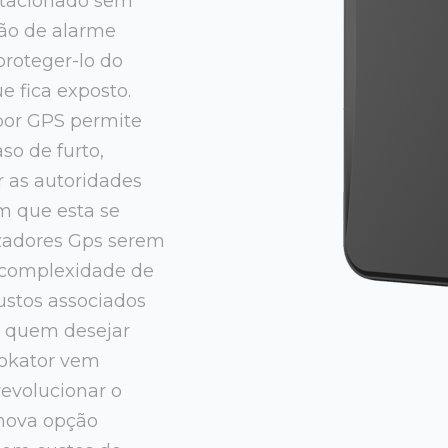
stacionado sem
ção de alarme
proteger-lo do
e fica exposto.
 por GPS permite
so de furto,
 as autoridades
em que esta se
izadores Gps serem
 complexidade de
custos associados
a quem desejar
olokator vem
revolucionar o
nova opção