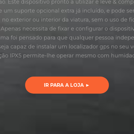
ção. Este dispositivo pronto a utilizar é leve & c
e um suporte opcional extra já incluído, e pode se
no exterior ou interior da viatura, sem o uso de 
penas necessita de fixar e configurar o disposit
tema foi pensado para que qualquer pessoa inde
eja capaz de instalar um localizador gps no seu 
cção IPX5 permite-lhe operar mesmo com humidad
IR PARA A LOJA ►