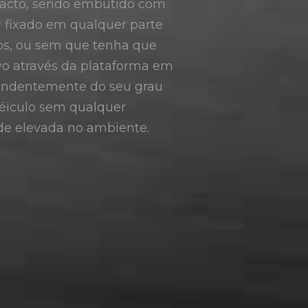
ompacto, sendo embutido com
r fixado em qualquer parte
fios, ou sem que tenha que
ivo através da plataforma em
pendentemente do seu grau
véiculo sem qualquer
e elevada no ambiente.