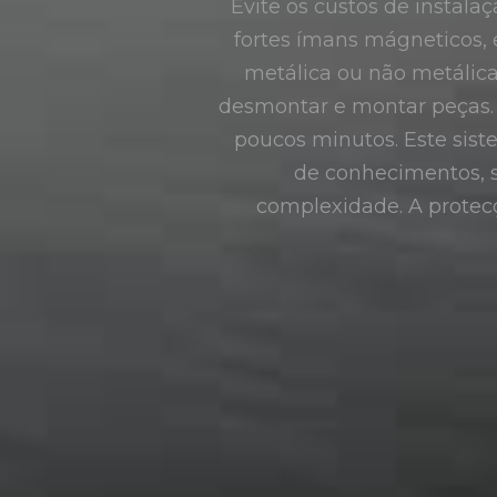
Evite os custos de instala
fortes ímans mágneticos, 
metálica ou não metálica 
desmontar e montar peças. A
poucos minutos. Este sis
de conhecimentos, s
complexidade. A prote