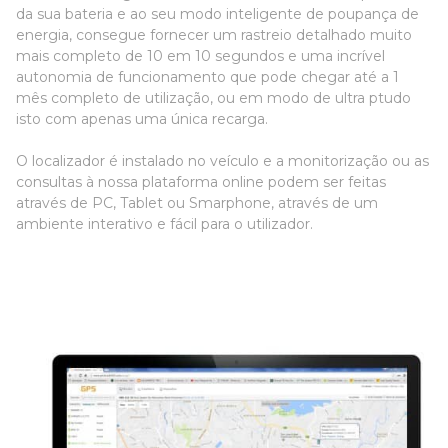
da sua bateria e ao seu modo inteligente de poupança de
energia, consegue fornecer um rastreio detalhado muito
mais completo de 10 em 10 segundos e uma incrível
autonomia de funcionamento que pode chegar até a 1
mês completo de utilização, ou em modo de ultra ptudo
isto com apenas uma única recarga.
O localizador é instalado no veículo e a monitorização ou as
consultas à nossa plataforma online podem ser feitas
através de PC, Tablet ou Smarphone, através de um
ambiente interativo e fácil para o utilizador.