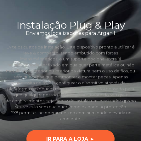
Instalação Plug & Play
Enviamos localizadores para Arganil
Evite os custos de instalação. Este dispositivo pronto a utilizar é
leve & compacto, sendo embutido com fortes
ímans mágneticos, e um suporte opcional extra já
incluído, e pode ser fixado em qualquer parte metálica ou não
metálica no exterior ou interior da viatura, sem o uso de fios, ou
sem que tenha que desmontar e montar peças. Apenas
necessita de fixar e configurar o dispositivo através da
plataforma em poucos minutos. Este sistema foi pensado para
que qualquer pessoa independentemente do seu grau
de conhecimentos, seja capaz de instalar um localizador gps no
seu véiculo sem qualquer complexidade. A protecção
IPX5 permite-lhe operar mesmo com humidade elevada no
ambiente.
IR PARA A LOJA ►