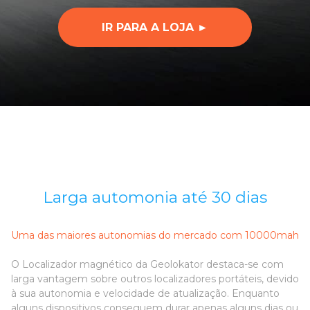
IR PARA A LOJA ►
Larga automonia até 30 dias
Uma das maiores autonomias do mercado com 10000mah
O Localizador magnético da Geolokator destaca-se com
larga vantagem sobre outros localizadores portáteis, devido
à sua autonomia e velocidade de atualização. Enquanto
alguns dispositivos conseguem durar apenas alguns dias ou