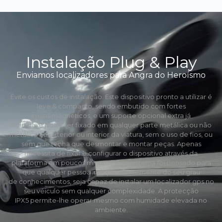
Instalação Plug & Play
Enviamos localizadores para Angra do Heroísmo
Evite os custos de instalação. Este dispositivo pronto a utilizar é
leve & compacto, sendo embutido com fortes
ímans mágneticos, e um suporte opcional extra já
incluído, e pode ser fixado em qualquer parte metálica ou não
metálica no exterior ou interior da viatura, sem o uso de fios, ou
sem que tenha que desmontar e montar peças. Apenas
necessita de fixar e configurar o dispositivo através da
plataforma em poucos minutos. Este sistema foi pensado para
que qualquer pessoa independentemente do seu grau
de conhecimentos, seja capaz de instalar um localizador gps no
seu véiculo sem qualquer complexidade. A protecção
IPX5 permite-lhe operar mesmo com humidade elevada no
ambiente.