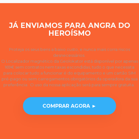
JÁ ENVIAMOS PARA ANGRA DO
HEROÍSMO
Proteja os seus bens a baixo custo, e nunca mais corra riscos
desnecessários.
O Localizador magnético da Geolokator está disponível por apenas
169€ sem contratos nem taxas escondidas, tudo o que necessita
para colocar tudo a funcionar é do equipamento e um cartão SIM
pré-pago ou sem carregamentos obrigatórios da operadora da sua
preferência. O uso da nossa aplicação será para sempre gratuita.
COMPRAR AGORA ►