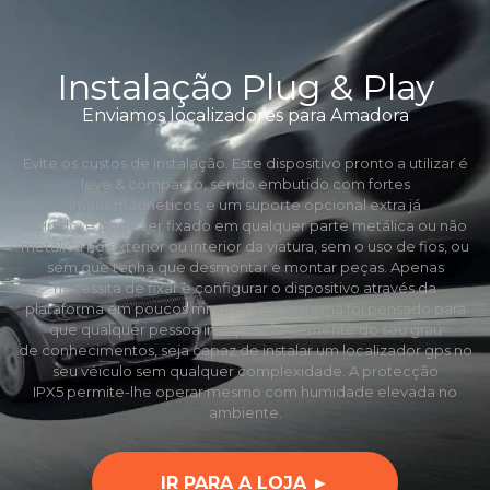
Instalação Plug & Play
Enviamos localizadores para Amadora
Evite os custos de instalação. Este dispositivo pronto a utilizar é
leve & compacto, sendo embutido com fortes
ímans mágneticos, e um suporte opcional extra já
incluído, e pode ser fixado em qualquer parte metálica ou não
metálica no exterior ou interior da viatura, sem o uso de fios, ou
sem que tenha que desmontar e montar peças. Apenas
necessita de fixar e configurar o dispositivo através da
plataforma em poucos minutos. Este sistema foi pensado para
que qualquer pessoa independentemente do seu grau
de conhecimentos, seja capaz de instalar um localizador gps no
seu véiculo sem qualquer complexidade. A protecção
IPX5 permite-lhe operar mesmo com humidade elevada no
ambiente.
IR PARA A LOJA ►