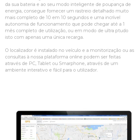
da sua bateria e ao seu modo inteligente de poupança de
energia, consegue fornecer um rastreio detalhado muito
mais completo de 10 em 10 segundos e uma incrível
autonomia de funcionamento que pode chegar até a 1
mês completo de utilização, ou em modo de ultra ptudo
isto com apenas uma única recarga.
O localizador é instalado no veículo e a monitorização ou as
consultas à nossa plataforma online podem ser feitas
através de PC, Tablet ou Smarphone, através de um
ambiente interativo e fácil para o utilizador.