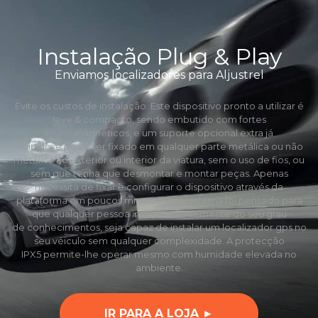
Instalação Plug & Play
Enviamos localizadores para Aljustrel
Evite os custos de instalação. Este dispositivo pronto a utilizar é
leve & compacto, sendo embutido com fortes
ímans mágneticos, e um suporte opcional extra já
incluído, e pode ser fixado em qualquer parte metálica ou não
metálica no exterior ou interior da viatura, sem o uso de fios, ou
sem que tenha que desmontar e montar peças. Apenas
necessita de fixar e configurar o dispositivo através da
plataforma em poucos minutos. Este sistema foi pensado para
que qualquer pessoa independentemente do seu grau
de conhecimentos, seja capaz de instalar um localizador gps no
seu véiculo sem qualquer complexidade. A protecção
IPX5 permite-lhe operar mesmo com humidade elevada no
ambiente.
IR PARA A LOJA ►