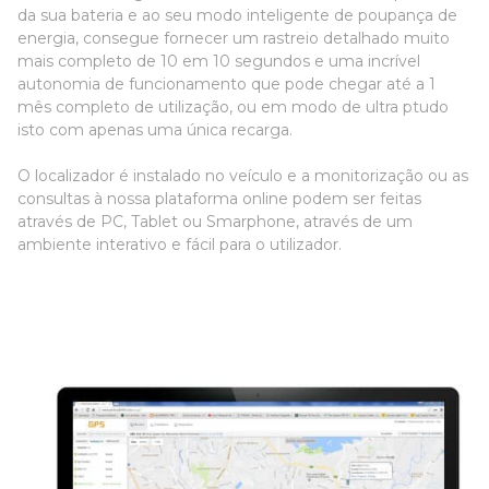
da sua bateria e ao seu modo inteligente de poupança de
energia, consegue fornecer um rastreio detalhado muito
mais completo de 10 em 10 segundos e uma incrível
autonomia de funcionamento que pode chegar até a 1
mês completo de utilização, ou em modo de ultra ptudo
isto com apenas uma única recarga.
O localizador é instalado no veículo e a monitorização ou as
consultas à nossa plataforma online podem ser feitas
através de PC, Tablet ou Smarphone, através de um
ambiente interativo e fácil para o utilizador.