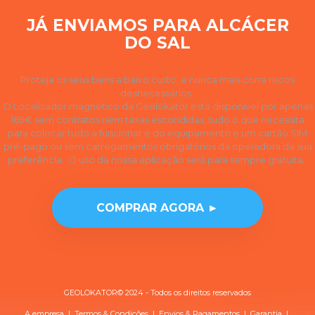
JÁ ENVIAMOS PARA ALCÁCER
DO SAL
Proteja os seus bens a baixo custo, e nunca mais corra riscos
desnecessários.
O Localizador magnético da Geolokator está disponível por apenas
169€ sem contratos nem taxas escondidas, tudo o que necessita
para colocar tudo a funcionar é do equipamento e um cartão SIM
pré-pago ou sem carregamentos obrigatórios da operadora da sua
preferência. O uso da nossa aplicação será para sempre gratuita.
COMPRAR AGORA ►
GEOLOKATOR© 2024 - Todos os direitos reservados
A empresa
|
Termos & Condições
|
Envios & Pagamentos
|
Garantia
|