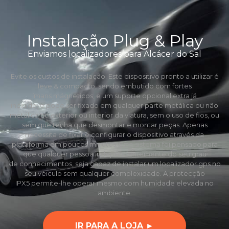
Instalação Plug & Play
Enviamos localizadores para Alcácer do Sal
Evite os custos de instalação. Este dispositivo pronto a utilizar é
leve & compacto, sendo embutido com fortes
ímans mágneticos, e um suporte opcional extra já
incluído, e pode ser fixado em qualquer parte metálica ou não
metálica no exterior ou interior da viatura, sem o uso de fios, ou
sem que tenha que desmontar e montar peças. Apenas
necessita de fixar e configurar o dispositivo através da
plataforma em poucos minutos. Este sistema foi pensado para
que qualquer pessoa independentemente do seu grau
de conhecimentos, seja capaz de instalar um localizador gps no
seu véiculo sem qualquer complexidade. A protecção
IPX5 permite-lhe operar mesmo com humidade elevada no
ambiente.
IR PARA A LOJA ►