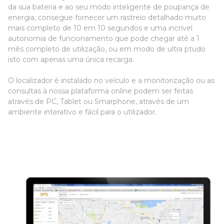
da sua bateria e ao seu modo inteligente de poupança de
energia, consegue fornecer um rastreio detalhado muito
mais completo de 10 em 10 segundos e uma incrível
autonomia de funcionamento que pode chegar até a 1
mês completo de utilização, ou em modo de ultra ptudo
isto com apenas uma única recarga.
O localizador é instalado no veículo e a monitorização ou as
consultas à nossa plataforma online podem ser feitas
através de PC, Tablet ou Smarphone, através de um
ambiente interativo e fácil para o utilizador.