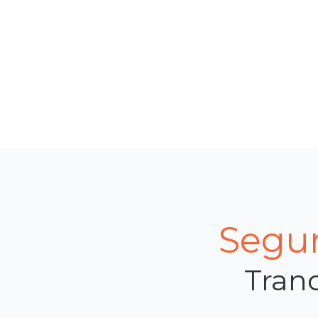
Segur
Tranq