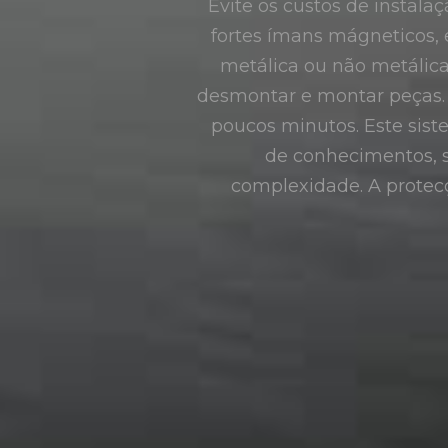
Evite os custos de instala
fortes ímans mágneticos, 
metálica ou não metálica 
desmontar e montar peças. A
poucos minutos. Este sis
de conhecimentos, s
complexidade. A prote