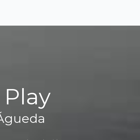
 Play
 Águeda