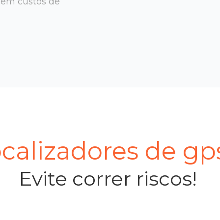
sem custos de
calizadores de g
Evite correr riscos!