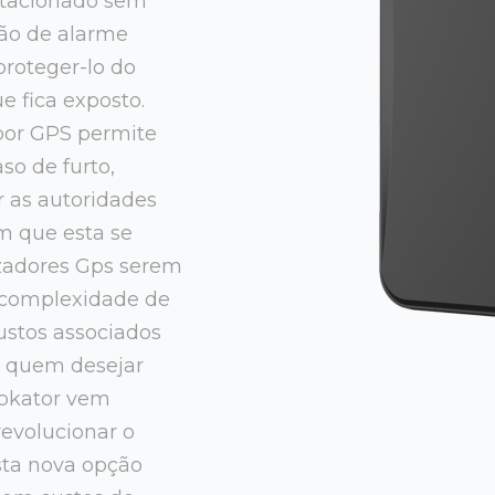
stacionado sem
ção de alarme
proteger-lo do
e fica exposto.
 por GPS permite
so de furto,
 as autoridades
em que esta se
izadores Gps serem
 complexidade de
custos associados
a quem desejar
olokator vem
revolucionar o
ta nova opção