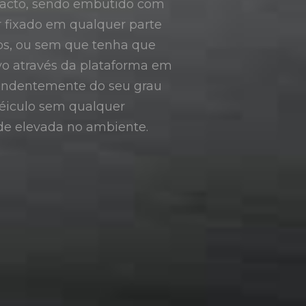
ompacto, sendo embutido com
r fixado em qualquer parte
fios, ou sem que tenha que
ivo através da plataforma em
pendentemente do seu grau
véiculo sem qualquer
e elevada no ambiente.