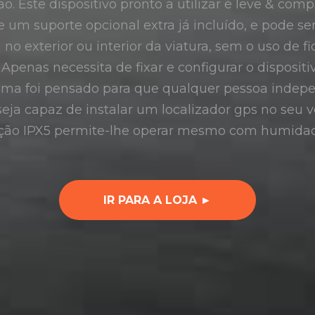
ção. Este dispositivo pronto a utilizar é leve & c
e um suporte opcional extra já incluído, e pode se
no exterior ou interior da viatura, sem o uso de 
penas necessita de fixar e configurar o disposit
tema foi pensado para que qualquer pessoa inde
eja capaz de instalar um localizador gps no seu 
cção IPX5 permite-lhe operar mesmo com humidad
IR PARA A LOJA ►