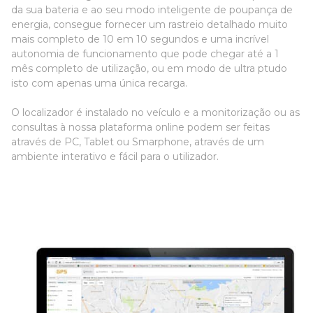
da sua bateria e ao seu modo inteligente de poupança de
energia, consegue fornecer um rastreio detalhado muito
mais completo de 10 em 10 segundos e uma incrível
autonomia de funcionamento que pode chegar até a 1
mês completo de utilização, ou em modo de ultra ptudo
isto com apenas uma única recarga.
O localizador é instalado no veículo e a monitorização ou as
consultas à nossa plataforma online podem ser feitas
através de PC, Tablet ou Smarphone, através de um
ambiente interativo e fácil para o utilizador.