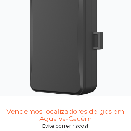
Vendemos localizadores de gps em
Agualva-Cacém
Evite correr riscos!