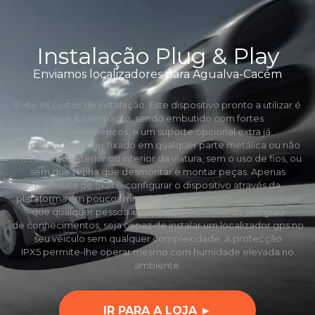
Instalação Plug & Play
Enviamos localizadores para Agualva-Cacém
Evite os custos de instalação. Este dispositivo pronto a utilizar é
leve & compacto, sendo embutido com fortes
ímans mágneticos, e um suporte opcional extra já
incluído, e pode ser fixado em qualquer parte metálica ou não
metálica no exterior ou interior da viatura, sem o uso de fios, ou
sem que tenha que desmontar e montar peças. Apenas
necessita de fixar e configurar o dispositivo através da
plataforma em poucos minutos. Este sistema foi pensado para
que qualquer pessoa independentemente do seu grau
de conhecimentos, seja capaz de instalar um localizador gps no
seu véiculo sem qualquer complexidade. A protecção
IPX5 permite-lhe operar mesmo com humidade elevada no
ambiente.
IR PARA A LOJA ►