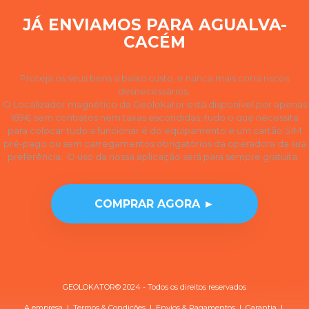
JÁ ENVIAMOS PARA AGUALVA-
CACÉM
Proteja os seus bens a baixo custo, e nunca mais corra riscos
desnecessários.
O Localizador magnético da Geolokator está disponível por apenas
169€ sem contratos nem taxas escondidas, tudo o que necessita
para colocar tudo a funcionar é do equipamento e um cartão SIM
pré-pago ou sem carregamentos obrigatórios da operadora da sua
preferência. O uso da nossa aplicação será para sempre gratuita.
COMPRAR AGORA ►
GEOLOKATOR© 2024 - Todos os direitos reservados
A empresa
|
Termos & Condições
|
Envios & Pagamentos
|
Garantia
|